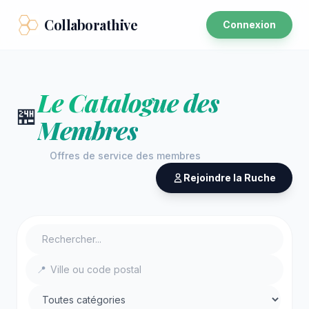
Collaborathive
Connexion
Le Catalogue des
🏪
Membres
Offres de service des membres
Rejoindre la Ruche
📍