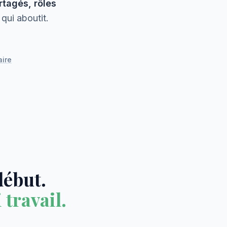
tagés, rôles
qui aboutit.
aire
début.
 travail.