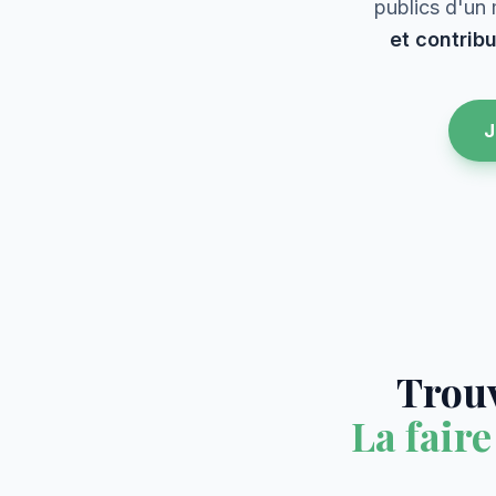
publics d'un 
et contribu
J
Trouv
La faire